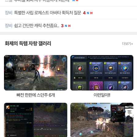
N
H
특별한 사립 로체스트 아바타 휙득처 질문
장비
4
N
H
쉽고 간단한 캐릭 추천좀요..
장비
3
N
H
화제의 득템 자랑 갤러리
더보기+
빠전 한판에 스던주 6개
이런일이!!