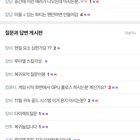
중간에 이런 에러가 나오는데 아시는분..ㅜㅜ
잡담
1
N
H
미울 < 있는 파티는 왠만하면 안들어감
잡담
4
N
H
질문과 답변 게시판
더보기+
현질 요소 심한가요 ??
장비
2
N
루미엘 스킬각성
장비
N
복귀유저 질문이용
장비
1
N
H
게임 시작 화면에서 GPU 풀로스 하시는분 계신가요?
컴퓨터
3
N
H
11월 귀속 골드 시스템 이거 몬지 아시는분?
장비
2
N
H
다이렉트질문
장비
1
N
H
복귀늅입니다
전투
1
N
H
루미엘 회피 자꾸 이상하게 되는데
스킬