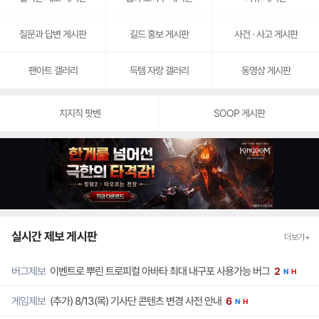
category
commen
'케리아', "T1의 고점 보는 플레이, 기본기가 바탕이 되어야..."
1
icon
icon
질문과 답변 게시판
길드 홍보 게시판
사건 · 사고 게시판
category
comment
'프리프 유니버스', 'FWC'로 5년째 성장
icon
icon
category
comment
팬아트 갤러리
득템 자랑 갤러리
동영상 게시판
'TFT 코리아 인비테이셔널', 8일 더현대서 개최
icon
icon
치지직 팟벤
SOOP 게시판
실시간 제보 게시판
더보기+
이벤트로 뿌린 트로피컬 아바타 최대 내구포 사용가능 버그
버그제보
2
N
H
(추가) 8/13(목) 기사단 콘텐츠 변경 사전 안내
게임제보
6
N
H