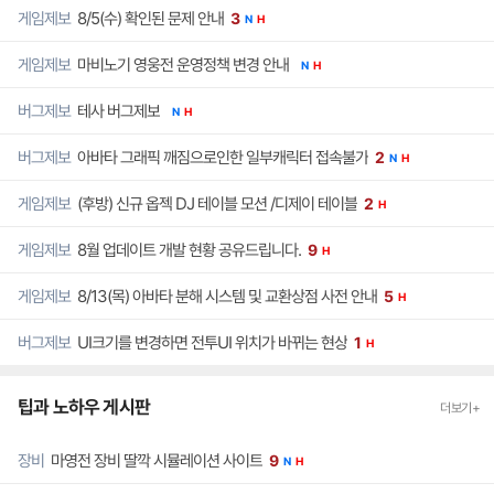
8/5(수) 확인된 문제 안내
게임제보
3
N
H
마비노기 영웅전 운영정책 변경 안내
게임제보
N
H
테사 버그제보
버그제보
N
H
아바타 그래픽 깨짐으로인한 일부캐릭터 접속불가
버그제보
2
N
H
(후방) 신규 옵젝 DJ 테이블 모션 /디제이 테이블
게임제보
2
H
8월 업데이트 개발 현황 공유드립니다.
게임제보
9
H
8/13(목) 아바타 분해 시스템 및 교환상점 사전 안내
게임제보
5
H
UI크기를 변경하면 전투UI 위치가 바뀌는 현상
버그제보
1
H
팁과 노하우 게시판
더보기+
마영전 장비 딸깍 시뮬레이션 사이트
장비
9
N
H