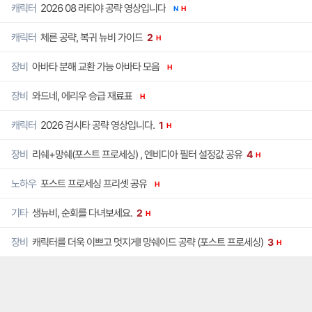
2026 08 라티야 공략 영상입니다
캐릭터
N
H
체른 공략, 복귀 뉴비 가이드
캐릭터
2
H
아바타 분해 교환 가능 아바타 모음
장비
H
와드네, 에리우 승급 재료표
장비
H
2026 검시타 공략 영상입니다.
캐릭터
1
H
리쉐+망쉐(포스트 프로세싱) , 엔비디아 필터 설정값 공유
장비
4
H
포스트 프로세싱 프리셋 공유
노하우
H
생뉴비, 순회를 다녀보세요.
기타
2
H
캐릭터를 더욱 이쁘고 멋지게! 망쉐이드 공략 (포스트 프로세싱)
장비
3
H