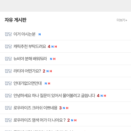
자유 게시판
더보기+
이거 아시는분
잡담
N
캐릭추천 부탁드려요
잡담
4
N
H
뉴비야 분해 배워둬라
잡담
N
H
라티야 어떤가요?
잡담
2
N
H
안대가없으면안대
잡담
N
H
안녕하세요 하나 질문이 있어서 물어볼려고 글씁니다
잡담
4
N
H
로우라이즈 크러쉬 이쁘네용
잡담
3
N
H
로우라이즈 염색 머가 더 나아요 ?
잡담
2
N
H