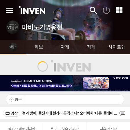
인
로
메
검
퀵
그
뉴
벤
색
링
인
크
마비노기영웅전
제보
자게
직게
사이트맵
방문
category
comm
검과 방패, 돌진기에 원거리 공격까지? 오버워치 '디몬' 플레이 영상
icon
icon
category
comment
'GTA6' 예약 구매, 테이크투 "전례 없는 수준"
icon
icon
실시간 제보 게시판
팁과 노하우 게시판
자유 게시판