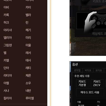
이비
카이
카록
벨라
허크
린
아리샤
헤기
델리아
미리
그림덴
미울
벨
레서
카엘
테사
단아
레티
라티야
체른
아켈
소우
사냐
네반
칼리아
루미엘