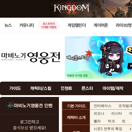
로스트아크
뉴스
커뮤니티
게임캘린더
게이머존
라이브/
기대평 이벤트
가이드
캐릭터/스킬
인챈트
몬스터
아이템/제작
마비노기영웅전 인벤
기본 가이드
인터페이스
조작법과
피오나
리시타
캐릭터 소개
벨라
허크
린
로그인하고
출석보상
받으세요!
시즌1 전투의 특징