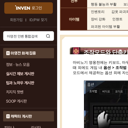
전투
행동 불능과 부활
보
로그인
인벤토리
갑옷 파괴
아이템
장비 강화
인챈트
회원가입
ID/PW 찾기
파괴된 아이템 부활
조작모드와 단축
마영전 화제 집중
마비노기 영웅전에는 키보드, 마우
정보 · 뉴스 모음
때 외에도 게임 내
옵션 > 조작법
모드에서 제공하는 옵션 외에 자
실시간 제보 게시판
팁과 노하우 게시판
치지직 팟벤
SOOP 게시판
캐릭터 게시판
피오나
리시타