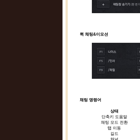
퀵 채팅&이모션
채팅 명령어
상태
단축키 도움말
채팅 모드 전환
탭 이동
길드
채널