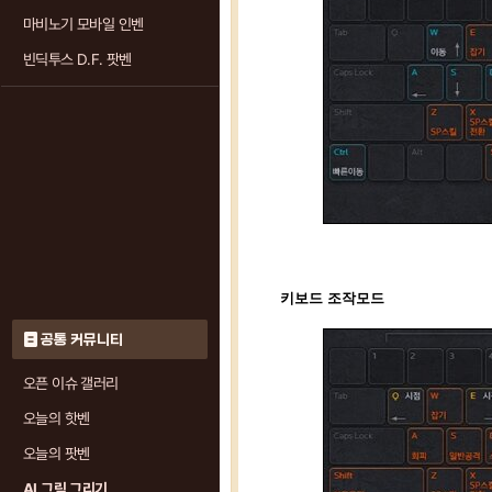
마비노기 모바일 인벤
빈딕투스 D.F. 팟벤
키보드 조작모드
공통 커뮤니티
오픈 이슈 갤러리
오늘의 핫벤
오늘의 팟벤
AI 그림 그리기