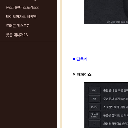
몬스터헌터 스토리즈3
바이오하자드 레퀴엠
드래곤 퀘스트7
풋볼 매니저26
■ 단축키
인터페이스