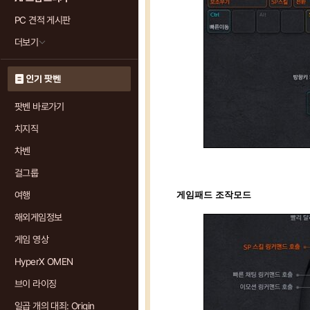
PC 견적 게시판
더보기
인기 팟벤
팟벤 바로가기
치지직
차벤
걸그룹
여행
게임패드 조작모드
해외게임정보
게임 영상
HyperX OMEN
브이 라이징
일곱 개의 대죄: Origin