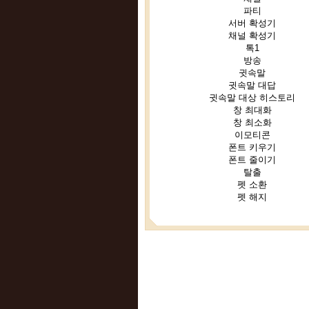
파티
서버 확성기
채널 확성기
톡1
방송
귓속말
귓속말 대답
귓속말 대상 히스토리
창 최대화
창 최소화
이모티콘
폰트 키우기
폰트 줄이기
탈출
펫 소환
펫 해지
인벤 공식 미디어 파트너 및 제휴 파트너